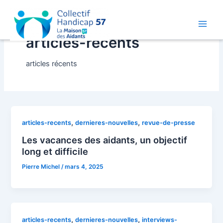
Aller
au
contenu
Main
articles-recents
Men
articles récents
,
,
articles-recents
dernieres-nouvelles
revue-de-presse
Les vacances des aidants, un objectif
long et difficile
Pierre Michel
/
mars 4, 2025
,
,
articles-recents
dernieres-nouvelles
interviews-