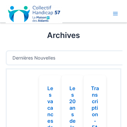
Aller
au
contenu
Main
Men
Archives
Dernières Nouvelles
Le
Le
Tra
s
s
ns
va
20
cri
ca
an
pti
nc
s
on
es
de
-