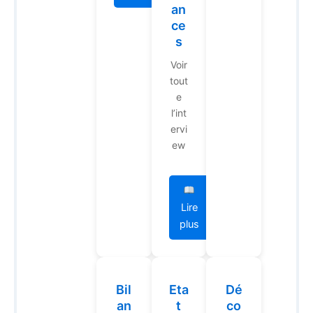
an
ce
s
Voir
tout
e
l’int
ervi
ew
Lire
plus
Bil
Eta
Dé
an
t
co