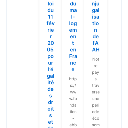
loi
du
nju
du
ma
gal
11
l-
isa
fév
log
tio
rie
em
n
r
en
de
20
t
l’A
05
en
AH
po
Fra
Not
ur
nc
re
l’é
e
pay
gal
http
s
ité
s://
trav
de
ww
erse
s
w.fo
une
dr
nda
péri
oit
tion
ode
s
-
éco
et
abb
nom