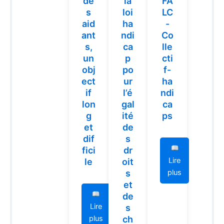
de
la
FA
s
loi
LC
aid
ha
-
ant
ndi
Co
s,
ca
lle
un
p
cti
obj
po
f-
ect
ur
ha
if
l’é
ndi
lon
gal
ca
g
ité
ps
et
de
dif
s
fici
dr
Lire
le
oit
s
plus
et
de
Lire
s
ch
plus