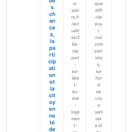
de
e-
ique
s
pier
diffi
ch
re.fr
cile
an
/act
pou
ce
ualit
r
s,
es/2
nos
la
9e-
com
pa
rap
patr
rti
port
iote
cip
-
s,
ati
sur-
sur
on
leta
fon
et
t-
d
la
du-
de
cit
mal
cris
oy
-
e
en
loge
sani
ne
men
tair
té
t-
e et
de