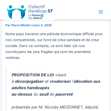
Aller
au
Déconjugalisation de l’AAH
contenu
Main
Men
Par
Pierre Michel
/
mars 4, 2025
Notre pays traverse une période économique difficile pour
nos compatriotes, sur fond de crise sanitaire et de crise
sociale. Dans ce contexte, ce sont bien sûr nos
concitoyens les plus fragiles qui sont les premières
victimes.
PROPOSITION DE LOI
visant
à
déconjugaliser
et
revaloriser
l’
allocation aux
adultes handicapés
au‑dessus
du
seuil
de
pauvreté
présentée par M. Nicolas MEIZONNET, député.