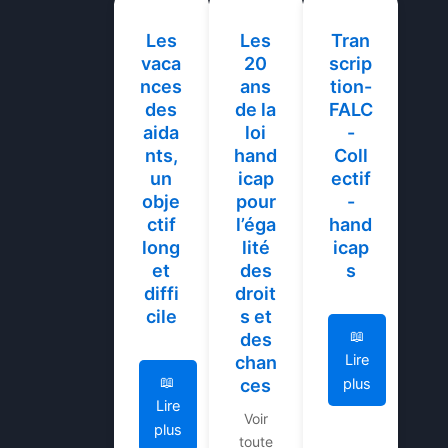
Les
Les
Tran
vaca
20
scrip
nces
ans
tion-
des
de la
FALC
aida
loi
-
nts,
hand
Coll
un
icap
ectif
obje
pour
-
ctif
l’éga
hand
long
lité
icap
et
des
s
diffi
droit
cile
s et
📖
des
Lire
chan
📖
ces
plus
Lire
Voir
plus
toute