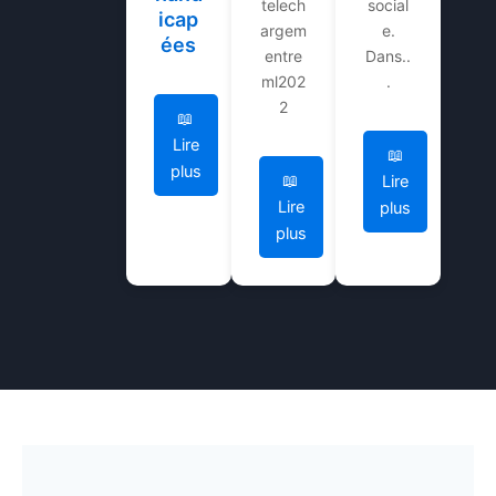
telech
social
icap
argem
e.
ées
entre
Dans..
ml202
.
2
📖
Lire
📖
plus
📖
Lire
Lire
plus
plus