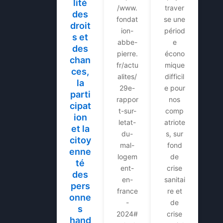
lité
/www.
traver
des
fondat
se une
droit
ion-
périod
s et
abbe-
e
des
pierre.
écono
chan
fr/actu
mique
ces,
alites/
difficil
la
29e-
e pour
parti
rappor
nos
cipat
t-sur-
comp
ion
letat-
atriote
et la
du-
s, sur
citoy
mal-
fond
enne
logem
de
té
ent-
crise
des
en-
sanitai
pers
france
re et
onne
-
de
s
2024#
crise
hand