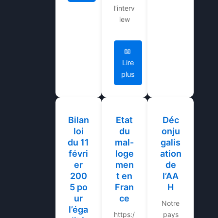
l’interv
iew
📖
Lire
plus
Bilan
Etat
Déc
loi
du
onju
du 11
mal-
galis
févri
loge
ation
er
men
de
200
t en
l’AA
5 po
Fran
H
ur
ce
Notre
l’éga
https:/
pays