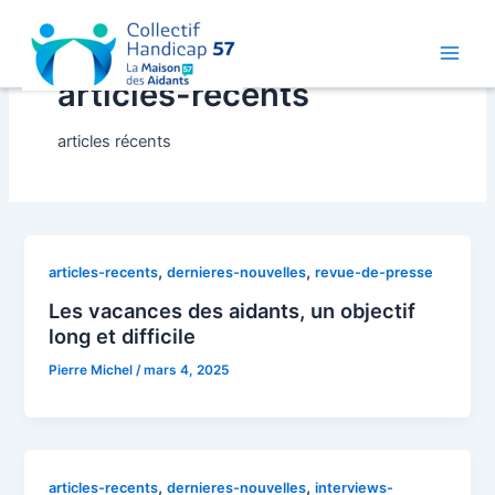
Aller
au
contenu
Main
articles-recents
Men
articles récents
,
,
articles-recents
dernieres-nouvelles
revue-de-presse
Les vacances des aidants, un objectif
long et difficile
Pierre Michel
/
mars 4, 2025
,
,
articles-recents
dernieres-nouvelles
interviews-